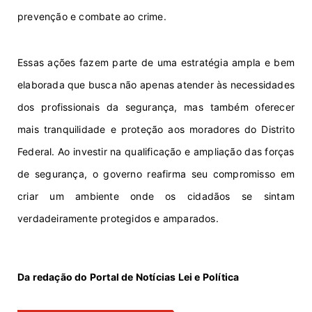
p
re
ven
çã
o e
c
o
m
b
a
te
a
o
c
r
im
e.
E
s
sas
ações fazem parte
de
uma estratégia ampla e bem
elaborada que busca não apenas atender às necessidades
dos profissionais da
segurança,
m
as
t
ambém
o
f
er
ece
r
m
ai
s t
ra
nq
u
ilidade
e
pro
teçã
o
ao
s
m
o
r
ad
o
r
e
s
do
D
i
s
t
ri
t
o
F
e
deral.
A
o i
nve
s
tir
n
a
qual
ifi
c
a
çã
o e a
mp
l
i
açã
o
da
s
for
ç
as
de
segur
a
n
ça,
o
governo reafirma seu compromisso em
criar um ambiente onde os cidadãos se sintam
verdadeiramente protegidos
e
amparados.
Da redação do Portal de Notícias Lei e
Política