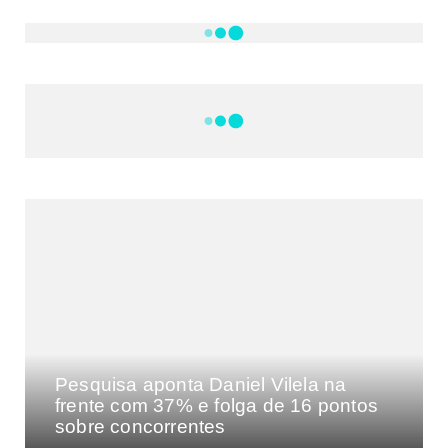
NOTÍCIAS
DF
CULTURA E MÚSICA
FILMES E SÉRIES
GEEK
SHOWS
MAIS VISTAS DA SEMANA
Pesquisa aponta Daniel Vilela na
frente com 37% e folga de 16 pontos
sobre concorrentes