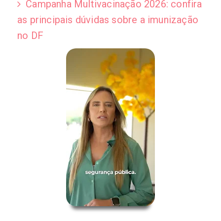
Campanha Multivacinação 2026: confira
as principais dúvidas sobre a imunização
no DF