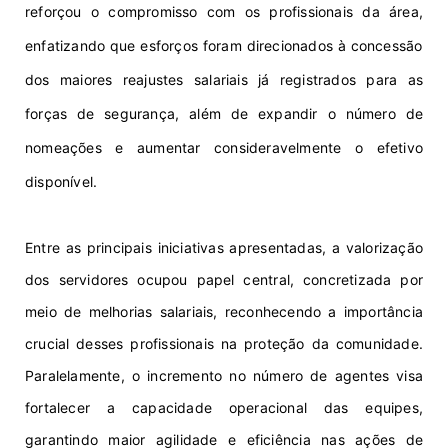
r
e
forç
ou
o
c
o
mp
ro
mi
s
so
c
om os profissionais da
á
r
e
a
,
e
nfatiz
ando que e
s
fo
r
ç
o
s
fo
r
a
m
dir
e
ci
o
nados
à conc
ess
ã
o
d
o
s
ma
io
re
s
reajustes salariais já registrados para
as
f
o
r
ç
as de
s
e
gu
ran
ç
a
,
alé
m
de
e
xp
a
nd
i
r o
núm
e
r
o
d
e
n
om
e
a
çõ
es
e
au
men
t
a
r
c
o
n
s
i
d
er
avelme
nte o ef
etiv
o
dispo
n
ível.
E
nt
re
a
s
pri
n
ci
pai
s
ini
c
i
a
t
iv
a
s a
pr
esen
t
a
das,
a
v
a
lor
i
z
a
çã
o
d
o
s
s
er
v
i
d
o
res
ocu
pou
pap
e
l c
e
ntr
a
l,
co
n
cre
ti
z
a
d
a
p
or
me
i
o
de
m
e
lh
o
rias
salari
a
is
,
re
c
o
n
hec
en
d
o
a i
mpor
t
ânc
ia
c
r
uc
ia
l
d
e
s
s
e
s
profi
s
si
on
ai
s
n
a
p
rot
e
ç
ão da co
m
un
i
d
a
d
e.
P
a
r
a
lela
m
ent
e,
o
in
c
re
me
n
to
no
n
úm
er
o
de agentes visa
fortalecer a capacidade operacional das equipes,
garantindo maior agilidade
e
efi
ciê
n
c
i
a n
a
s
a
ç
õe
s
de