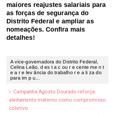
maiores reajustes salariais para
as forças de segurança do
Distrito Federal e ampliar as
nomeações. Confira mais
detalhes!
A vice-governadora do Distrito Federal,
Celina Leão, d es t a c ou r e cente me n t
e a r e lev ância do trabalho r e a li za do
para im p u...
Campanha Agosto Dourado reforça
aleitamento materno como compromisso
coletivo