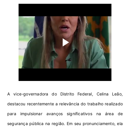
A vice-governadora do Distrito Federal, Celina Leão,
d
es
t
a
c
ou
r
e
cente
me
n
t
e a r
e
lev
ância do trabalho
r
e
a
li
za
do
para
im
p
u
lsi
o
na
r avanços significativos na área de
segurança pública na região.
E
m
s
e
u p
r
o
n
un
c
i
a
m
en
t
o, ela