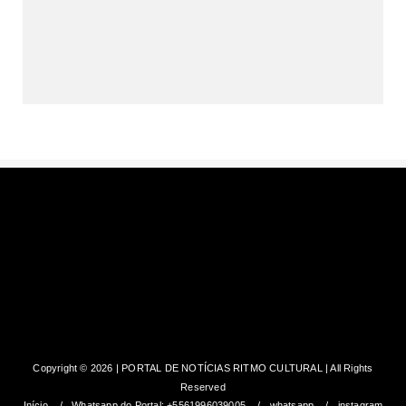
DF entra em nível de perigo por
conta da baixa umidade do ar...
Copyright ©
2026 | PORTAL DE NOTÍCIAS RITMO CULTURAL | All Rights
Reserved
Início
Whatsapp do Portal: +5561996039005
whatsapp
instagram