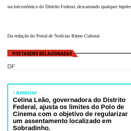
socioeconômico 
do 
Dist
rito
F
e
d
e
r
al, 
de
sc
a
rt
an
do q
u
a
lqu
e
r
hi
p
ó
te
Da redação do Portal de Notícias Ritmo Cultural
POSTAGENS RELACIONADAS
DF
Anterior
Celina Leão, governadora do Distrito
Federal, ajusta os limites do Polo de
Cinema com o objetivo de regularizar
um assentamento localizado em
Sobradinho.