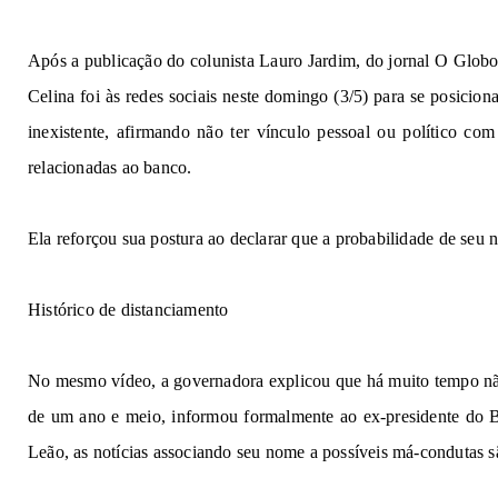
A
pós
 a 
publicação 
do 
c
olun
ist
a
Lau
r
o J
a
r
dim
, 
do j
or
na
l
O G
l
o
b
C
e
li
n
a
 f
o
i
às 
re
des
s
o
ci
a
i
s
n
e
st
e
d
o
mi
n
go
(3
/5)
p
a
ra
s
e 
posiciona
in
e
x
i
st
ente
, af
ir
man
do 
nã
o t
e
r 
v
ín
cu
lo 
pesso
a
l 
ou po
líti
co com
re
l
ac
i
o
na
das
ao banco.
Ela
reforçou
sua postura ao declarar
que
a
p
r
o
bab
i
l
id
ad
e
de
s
e
u
Histó
ri
c
o
 de 
di
st
a
nci
am
e
n
to
N
o
 m
e
s
m
o 
v
íd
eo, a governadora 
e
xplic
ou que 
há
muito tempo n
d
e
u
m a
no 
e
m
ei
o
, i
n
f
or
m
ou formalmente a
o
 e
x
-p
r
es
i
d
e
nte
d
o 
Leão, 
as notícias 
associ
a
n
do
 seu nome a possíveis 
má-co
nd
u
t
as s