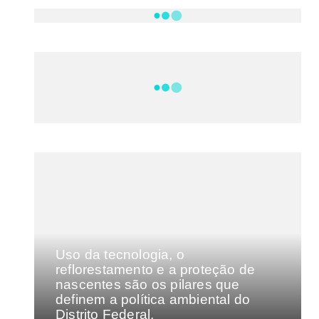
NOTÍCIAS
DF
CULTURA E MÚSICA
FILMES E SÉRIES
GEEK
SHOWS
MAIS VISTAS DA SEMANA
Uso da tecnologia, o
o
reflorestamento e a proteção de
nascentes são os pilares que
definem a política ambiental do
Distrito Federal.