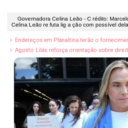
Governadora Celina Leão - C rédito: Marcelo
Celina Leão re futa lig a ção com possível dela
Endereços em Planaltina terão o forneciment
Agosto Lilás reforça orientação sobre direi