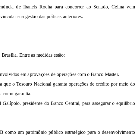
núncia de Ibaneis Rocha para
concorrer
ao Senado
,
Celina
v
e
svin
cu
la
r
sua
gestão
d
a
s p
r
át
i
ca
s
ant
er
io
res.
 
Br
así
lia
.
E
ntr
e 
as
m
ed
id
a
s
estão:
nvol
v
i
d
o
s
e
m
a
p
r
ov
a
çõ
e
s
de operações com o Banco Master.
a que o Tesouro Nacional garanta operações de crédito 
p
o
r
m
ei
o 
os como 
g
ar
a
ntia
.
l
Galípolo, 
presidente do Banco Central, para assegurar 
o
 e
qu
il
íbr
i
B como
um 
p
atr
i
m
ôn
io 
público estratégico para o desenvolvimento