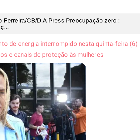
 Ferreira/CB/D.A Press Preocupação zero :
ç...
o de energia interrompido nesta quinta-feira (6)
tos e canais de proteção às mulheres