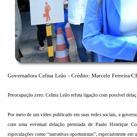
Governadora Celina Leão - 
C
rédito: Marcelo Ferreira/
Preocupação zero
:
 Celina Leão re
futa
lig
a
ção
com possível 
delaç
Por
meio de um
vídeo publicado
em
suas
redes sociais,
a
govern
com
uma eventual delação premiada de
Paulo Henrique Co
especulações como “narrativas oportunistas”
,
especialmente
em