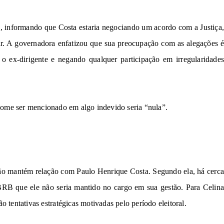
o
, i
nf
o
rm
a
n
do que 
Co
s
ta
 estaria 
n
e
g
o
c
i
an
do 
u
m a
c
o
rdo
com
a 
Just
i
ç
a
,
r. 
A 
g
ove
r
na
d
o
ra
 e
n
f
a
tiz
ou que 
s
ua
pr
e
ocup
a
çã
o com a
s
alega
ç
ões
 o e
x
-
d
iri
g
e
nte
e
n
e
ga
n
d
o q
ual
quer
p
ar
ticip
ação 
e
m
ir
r
e
gula
r
idad
e
s
n
o
me
se
r
m
enci
o
n
a
d
o em
al
go
i
nd
e
v
i
do
s
e
ri
a
“
n
u
la
”
.
ão mantém 
relação com 
Paul
o 
H
e
nri
qu
e
 C
o
s
ta.
S
e
gundo
 e
l
a
,
 há 
c
e
rc
BRB
 que ele não seria mantido no cargo 
em
ão 
t
e
n
t
a
ti
v
a
s es
t
r
a
tégica
s 
m
oti
v
a
da
s pelo 
p
e
r
ío
do eleitoral.