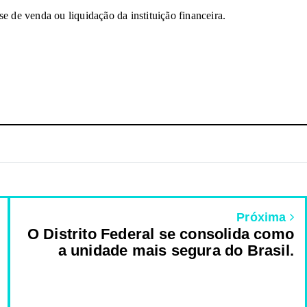
se de 
v
en
da
 o
u
liqui
d
açã
o
 d
a 
in
s
t
ituiçã
o 
f
i
nan
ce
ira.
Próxima
O Distrito Federal se consolida como
a unidade mais segura do Brasil.