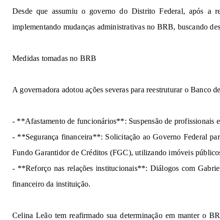
Desde que assumiu o
g
o
ve
r
no do
Distr
i
t
o
Fe
d
e
r
al,
após a re
imp
lemen
ta
n
do
m
u
d
a
nça
s
ad
m
i
nist
r
a
ti
v
a
s
n
o
BRB, bu
s
c
a
ndo
d
e
M
e
d
i
d
a
s tom
a
das no BRB
A g
ov
e
rna
d
o
ra
adotou ações severas para reestruturar o Banco 
de
-
**Afa
s
t
am
e
n
to de
func
i
o
n
á
r
io
s
**:
Sus
p
e
ns
ã
o de
p
r
o
f
i
s
si
o
na
i
s e
- *
*Segu
ran
ç
a financeira
*
*
: 
Solic
i
t
açã
o ao Governo Federal par
Fundo Garantidor de Créditos (FGC), utilizando imóveis públic
- **R
ef
o
r
ç
o n
a
s 
relações institucionais**: Diálogos 
com 
Gabrie
financeiro 
da instituição.
C
e
l
i
na
Leã
o tem re
af
ir
m
ado 
s
ua
d
ete
rminação
 e
m
m
ant
er
 o
BR