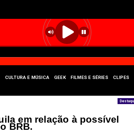
S
CULTURA E MÚSICA
GEEK
FILMES E SÉRIES
CLIPES
ibus: saiba como denunciar
Semana termin
Destaque
uila em relação à possível
do BRB.