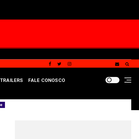
TRAILERS
FALE CONOSCO
a no DF com mais de mil vagas nas agências do trabalha
REDES SOCIAIS DO PORTAL