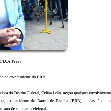
CB/D.A Press
ão de ex-presidente do BRB
adora
do Distrito Federal, Celina Leão,
negou
q
ualque
r
envolviment
sta
,
ex-presidente do Banco de Brasília (BRB),
e classificou
as
um
ano
d
e
c
a
mpanh
a
e
l
e
i
tor
a
l.