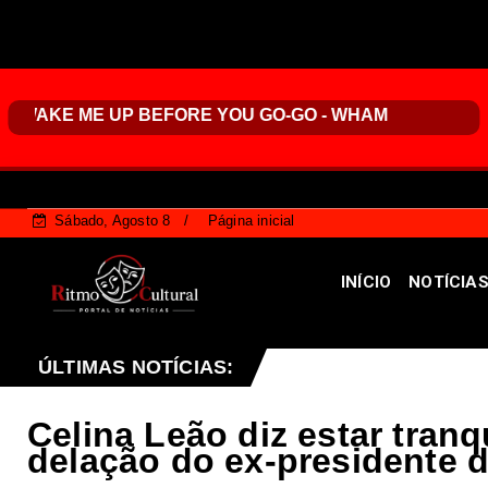
Sábado, Agosto 8
Página inicial
INÍCIO
NOTÍCIA
ção pode ajudar a combater vandalismo em paradas de ôn
ÚLTIMAS NOTÍCIAS:
Celina Leão diz estar tranq
delação do ex-presidente 