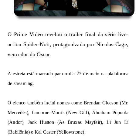
O Prime Video 
re
v
e
lou o trailer final da série live-
action Spider-Noir, 
pr
o
ta
g
oniz
a
da
 po
r
Nicolas Cage, 
vencedor do Oscar
.
A e
s
tr
ei
a
e
stá
m
a
r
c
a
d
a
pa
r
a
o
 di
a 
27 
de 
m
ai
o 
n
a
pl
a
taforma
de 
s
tre
a
m
i
n
g
. 
O elenco também inclui nomes como Brendan
Gleeson (Mr.
Mercedes), Lamorne Morris (New Girl), Abraham Popoola
(Andor), Jack Huston (As Bruxas Mayfair), Li Jun Li
(Babilônia) e Kai Caster (Yellowstone)
.