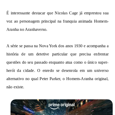
É
in
t
eress
a
nte
d
e
st
a
ca
r que
Nicolas
Cage já
emprest
o
u
s
u
a
v
o
z
ao
personagem
p
r
i
nci
p
a
l
na franquia animada Homem-
Aranha no Aranhaverso.
A
s
é
r
ie
se
p
a
ssa
na
Nova York dos
anos
19
30 e
acompanha
a
história de
um
det
eti
ve
particular que
p
r
e
cis
a
e
nfr
e
ntar
questões do
seu passado
enquanto atua
como o único super-
herói da cidade.
O
e
n
r
e
do se
de
s
e
nrol
a em um universo
al
t
e
r
nativ
o
no
qu
a
l
Peter Parker, o Homem-Aranha original
,
n
ã
o
existe.