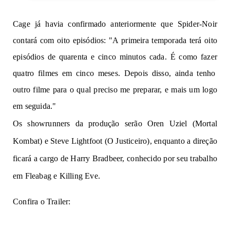
Cage já
havia confirmado
anteriormente
que Spider-Noir
contará com oito episódios:
"A
primeira
temporada terá oito
episódios de quarenta e cinco minutos
cada.
É
c
o
mo
faz
e
r
quatro filmes em cinco meses.
D
e
pois disso,
ainda
tenho
outro filme para o qual
p
r
e
ci
s
o me preparar, e
mais
um logo
e
m
se
gu
ida
.
"
O
s
showrunners da produção serão Oren 
Uziel (Mortal 
Kombat) e Steve Lightfoot (O Justiceiro)
,
 e
nq
uant
o 
a
di
re
ção
ficará a cargo de 
Harry Bradbeer
,
con
h
e
cido
por seu trabalho 
em Fleabag e 
Killing Eve.
Confira o Trailer:
