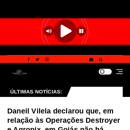
dar a combater vandalismo em paradas de ônibus: saiba 
ÚLTIMAS NOTÍCIAS:
Daneil Vilela declarou que, em
relação às Operações Destroyer
e Agropix, em Goiás não há