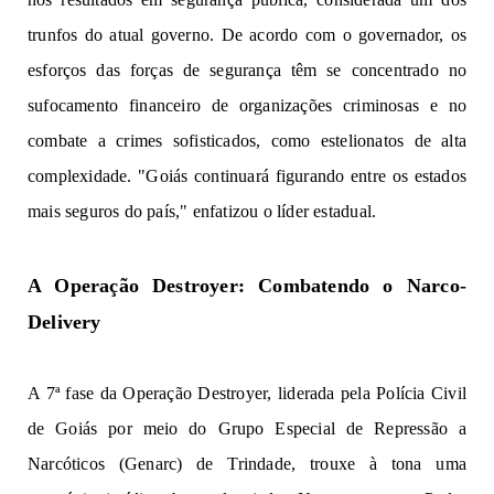
trunfos do atual governo. De acordo com 
o 
gove
r
n
a
d
o
r,
os 
esforços 
das 
f
o
r
ç
as de 
se
g
u
ra
n
ç
a 
t
êm
s
e 
c
o
nc
e
n
t
ra
d
o 
n
o
su
f
o
c
am
e
nt
o 
financeir
o 
d
e 
o
rganizações
criminosas 
e 
n
o 
combate 
a 
c
r
i
m
e
s
sof
i
stica
do
s,
como estelionatos 
de a
l
t
a
co
m
plex
i
d
a
de.
"
G
o
iás
conti
n
u
a
r
á figur
an
do
 ent
r
e 
os
es
ta
d
os
m
a
i
s 
s
e
gur
os do 
p
a
ís,
"
e
n
f
atiz
ou o 
l
íde
r
 est
a
d
u
al.
A Operação Destroyer
:
Combat
en
do o
 N
a
r
co-
D
e
live
r
y
A
 7ª fase da Operação Destroyer
,
l
i
de
rada pela Polícia Civil 
de Goiás por meio do Grupo Especial de Repressão a 
Narcóticos (Genarc) de Trindade
,
trouxe à tona uma 