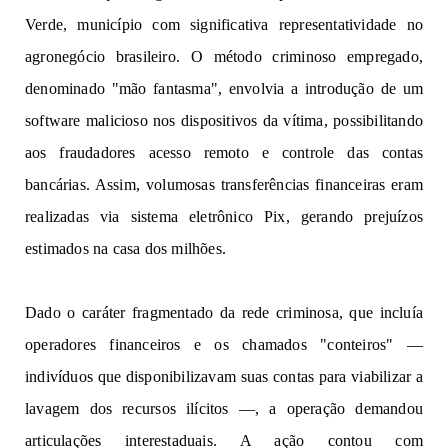
Verde, 
municí
p
i
o
c
o
m
significativa representatividade no 
agronegócio 
b
r
a
s
il
eiro
. O m
ét
o
d
o 
cr
i
m
i
noso
em
pre
g
ad
o
, 
d
e
n
o
mi
n
a
do "mão fantasma", 
e
n
volv
ia 
a
i
ntrod
u
ção
de 
um 
software malicioso 
n
os
d
i
s
p
o
sitiv
os da vítima, p
oss
i
b
i
lita
ndo 
aos fraudadores acesso remoto e controle das contas 
bancárias
.
Assi
m,
vo
l
um
os
a
s
 transferências 
fin
a
nceira
s 
eram 
realizadas 
via 
s
i
st
ema
ele
t
r
ônic
o 
P
i
x,
gerand
o
 p
r
e
juíz
o
s 
e
s
t
i
ma
do
s
n
a
c
a
sa
 dos 
mi
lhõ
e
s
.
D
ado
o c
a
rá
t
er
fragm
e
n
ta
do
da r
ed
e
criminosa,
que
in
c
luía
operadores financeiros e os chamados "conteiros" —
indivíduos que disponibilizavam suas
contas para
viabilizar a
lavagem do
s
r
e
c
u
r
s
o
s
ilícitos —,
a
op
e
r
açã
o
d
e
mand
o
u
arti
c
ula
çõ
e
s
interestadua
is
.
A
a
çã
o
contou com