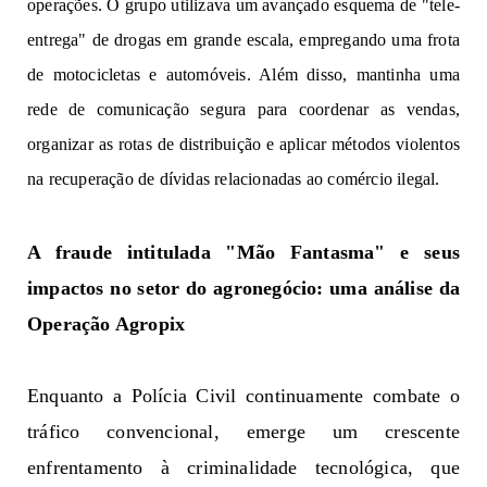
o
p
e
r
aç
õe
s
. O grupo
util
iz
ava um
a
vançad
o
e
s
que
m
a de "tele-
entrega" de
dr
o
ga
s em
g
r
a
nde
escala, e
mpr
e
g
an
d
o
uma frota
de motocicletas e automóveis
.
A
lém d
i
sso,
mant
inha
uma
rede de comunicação
segur
a para
co
o
r
d
enar as vendas,
o
r
gan
i
za
r
a
s
r
o
t
a
s
de
distribuição e a
p
li
c
a
r
mé
t
o
dos vio
lent
os
na recuperação
de dívidas
rel
a
ci
o
n
adas ao
c
omé
r
c
io
i
l
ega
l
.
A 
f
raude 
intitulada 
"Mão Fantasma" e 
s
eus
impact
o
s
n
o 
set
o
r
do agronegócio: uma análise da 
Operação Agropix
Enq
ua
n
t
o a Polícia Civil 
c
on
t
inu
a
mente
combate 
o 
tráfico con
venci
o
n
al,
eme
r
g
e
u
m
 c
re
s
c
e
nte
enf
ren
ta
mento
 à criminalidade tecnológica
,
 que 