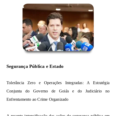
S
egurança
 P
úb
l
i
ca e 
Estado  
Tolerância Zero e 
Operações 
In
te
gr
a
da
s: 
A
Estr
at
é
gia
Co
njun
ta
 do G
o
v
e
r
n
o 
d
e 
G
oi
ás
 e 
d
o Judiciário no 
Enfre
n
t
am
e
nto
 ao Crime Organizado
A
recente intensificação das ações
de
s
e
gur
a
n
ça
púb
l
ica em