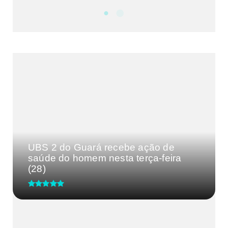
NOTÍCIAS
DF
CULTURA E MÚSICA
FILMES E SÉRIES
GEEK
SHOWS
MAIS VISTAS DA SEMANA
UBS 2 do Guará recebe ação de
saúde do homem nesta terça-feira
(28)
CRM-MG discute segurança de
médicos após caso de agressão