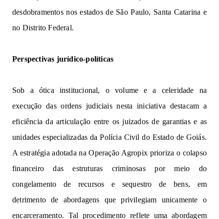
desdobramentos nos estados
de São Paulo, Santa Catarina e
no
Di
s
tr
i
to Feder
a
l
.
Per
s
p
e
ctivas
j
urídico-
p
olítica
s
S
o
b
 a 
ótica 
institucional, o volume e 
a celeridade na 
execução das 
ordens judiciais nesta 
inic
i
a
t
i
v
a desta
ca
m a
ef
i
ciê
n
c
i
a 
da
articulação 
entre os juizados de garantias e 
a
s 
u
nida
d
es
e
spe
cializad
a
s da Polícia Civil 
do Estado 
de Goiás. 
A estratégia 
a
do
t
a
d
a
 n
a
Op
er
açã
o 
A
gr
o
pix
p
ri
oriza o
colapso 
financeiro das estruturas criminosas 
por meio 
do 
congelamento 
de 
rec
u
rs
o
s
e sequestro 
de 
b
e
n
s
,
 e
m
d
e
tr
im
e
n
to de 
a
b
ordag
ens 
qu
e
 pr
ivile
gi
am
 u
ni
c
a
m
en
te
 o 
e
nca
rc
era
m
e
nto. Tal procedimento reflete
uma abordagem 