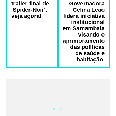
trailer final de
Governadora
'Spider-Noir';
Celina Leão
veja agora!
lidera iniciativa
institucional
em Samambaia
visando o
aprimoramento
das políticas
de saúde e
habitação.
REDES SOCIAIS DO PORTAL
2340
Fans
5212
Followers