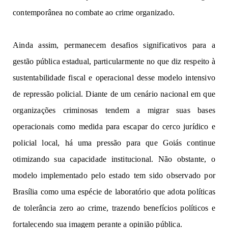
contemporânea no 
combate ao 
c
r
im
e
 o
r
g
an
iza
d
o
.
Ai
n
d
a 
a
s
s
i
m
,
p
e
rmane
c
em
des
a
f
i
o
s
si
g
n
ifica
t
iv
o
s
 p
a
ra a 
gestão pública estadual, particularmente no que diz respeito à 
sustentabilidade fiscal e operacional desse modelo 
intensivo 
de 
r
e
p
re
s
são
 policial
.
Diant
e
 de
 um cenário nacional e
m
qu
e
o
rg
a
n
iza
ções criminosas 
t
e
nd
em a 
migrar 
suas bases 
o
p
e
r
aci
o
n
a
is
 c
o
mo
medida 
para 
esc
a
pa
r 
d
o cerco 
jurí
di
co
e
p
o
lici
a
l
lo
c
al
,
há um
a 
pr
e
s
sã
o 
par
a que Goiás 
continue 
otimizando sua capacidade institucional. Não obstante, o 
modelo implementado pelo estado tem sido observado por 
Brasília como uma espécie de laboratório que adota políticas 
de tolerância zero ao crime, trazendo benefícios políticos e 
fortalecendo sua imagem perante a opinião pública.