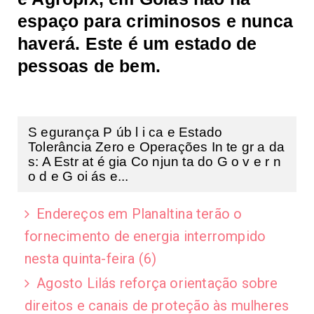
espaço para criminosos e nunca
haverá. Este é um estado de
pessoas de bem.
S egurança P úb l i ca e Estado
Tolerância Zero e Operações In te gr a da
s: A Estr at é gia Co njun ta do G o v e r n
o d e G oi ás e...
Endereços em Planaltina terão o
fornecimento de energia interrompido
nesta quinta-feira (6)
Agosto Lilás reforça orientação sobre
direitos e canais de proteção às mulheres