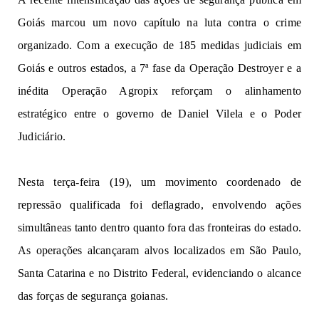
Goiás
ma
rc
ou
um n
o
vo
capítulo na luta contra o crime
organizado. Com
a e
x
e
cu
ção
d
e
185
m
e
didas judiciais
em
Goiás
e
outros estados,
a
7ª
fase da
Operação
Destroyer e a
inédita Operação
Agropix
ref
orç
am o
a
li
n
ham
e
nto
e
s
t
r
a
t
é
g
ic
o
en
tre
o governo
de Daniel Vilela e
o
Po
de
r
Jud
i
ciár
i
o
.
N
es
ta
t
er
ça-f
e
i
r
a
(19),
um
m
ov
im
e
nt
o
c
o
or
den
a
d
o de
r
epressão
qualificada foi deflagrado, envolvendo ações
simultâneas tanto dentro quanto fora das fronteiras do estado.
As operações alcançaram alvos localizados em São Paulo,
Santa Catarina
e
n
o
Dist
r
i
to F
e
d
er
al,
evidenciando o alcance
das
forças de segurança
go
ia
nas.