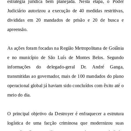
estratégia jurídica bem planejada. 
Nesta etapa, o Poder 
Judiciário autorizou 
a execução de 
40 medidas restritivas, 
divididas 
e
m 20 mandados de prisão e 20 de busca e 
apreensão.
As
açõe
s
f
oram
focadas
na Região Metropolitana de Goiânia
e n
o
m
un
i
cípio
de São Luís de Montes Belos.
S
e
gun
d
o
informações do delegado-geral Dr. André Ganga,
transmitidas
ao governador, mais de 100 mandados d
o
p
lan
o
operacional
global
já haviam sido c
oncl
u
í
dos com
êxit
o até o
meio
do
dia.
O
principal
objetivo
da Destroyer é
enfraquecer
a es
t
r
u
tu
r
a
logística de uma facção criminosa que modernizou su
a
s