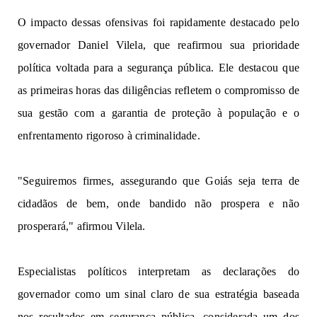
O 
i
mp
acto
 de
ss
a
s
o
f
en
s
i
v
a
s
f
o
i
 rapida
m
en
te d
e
s
tac
ad
o
p
e
lo
governador Daniel Vilela, que reafirmou sua prioridade 
política voltada para 
a 
segu
r
a
nç
a
 p
úb
lic
a
.
E
l
e
 de
st
a
c
o
u
qu
e
as
primeiras horas das diligências refletem o compromisso de 
sua gestão com 
a 
ga
ra
nti
a
de
 p
ro
teçã
o
à
p
o
p
ulaçã
o e 
o 
e
n
fr
e
n
t
a
me
nt
o 
rigor
o
so
à
cr
imi
na
li
d
a
de.
"Segu
i
remos
firmes, assegurando que Goiás seja terra de
cidadãos de bem, onde bandido não prospera
e n
ã
o
pr
o
s
p
e
r
ará
,"
afi
r
m
ou Vi
l
ela
.
Es
p
e
c
ialis
t
a
s
 político
s
int
er
preta
m
 as 
d
e
c
l
a
ra
ções 
d
o 
governador 
como um sinal claro de sua estratégia baseada 
nos resultados 
em 
se
g
u
r
a
nç
a
púb
l
i
ca
,
c
ons
i
d
e
r
a
d
a
um
d
o
s