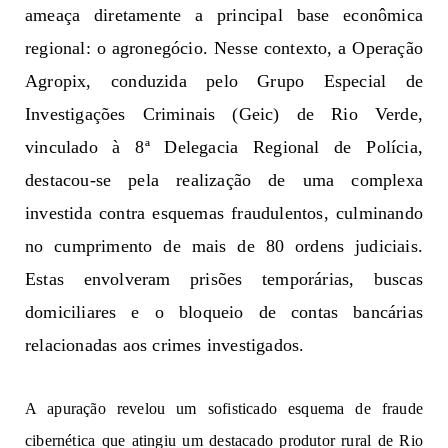
ameaça 
diretamente 
a principal 
b
a
se
 econômica 
r
e
gi
on
a
l
: o a
gr
o
negócio
. 
Nesse
contexto, a 
Operação 
Agropix, c
on
duz
i
d
a pelo Grupo Especial de 
Investigações Criminais (Geic) de Rio Verde
,
vinculado à 8ª Delegacia Regional de Polícia, 
d
estac
ou
-se
p
e
la
 r
ea
l
iz
a
ç
ã
o de 
u
ma 
complexa 
investida contra esquemas fraudulentos, culminando 
no cumprimento 
de 
mais de 
80 
or
d
en
s judiciais
.
Est
a
s
envolveram 
prisões temporárias, buscas 
domiciliares e o 
b
l
o
qu
e
i
o de contas bancárias 
r
e
la
c
i
o
n
a
das
ao
s 
crimes investigados.
A apuração revelou 
um 
sofisticado 
esquema de fraude 
cib
e
rn
é
tica que 
a
t
i
n
g
iu um 
de
st
a
c
a
d
o
 produtor rural de Rio 