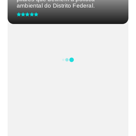
ambiental do Distrito Federal.
UBS 2 do Guará recebe ação de
saúde do homem nesta terça-fei...
CRM-MG discute segurança de
médicos após caso de agressão
em...
Processo Seletivo IgesDF