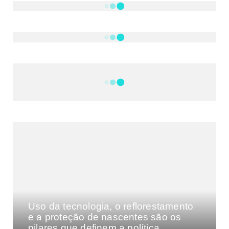
NOTÍCIAS
DF
CULTURA E MÚSICA
FILMES E SÉRIES
GEEK
SHOWS
MAIS VISTAS DA SEMANA
Uso da tecnologia, o reflorestamento
e a proteção de nascentes são os
pilares que definem a política